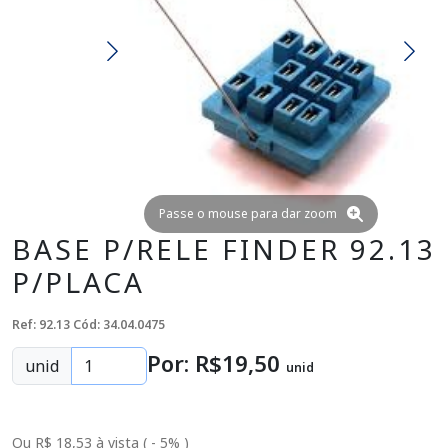
Passe o mouse para dar zoom
BASE P/RELE FINDER 92.13
P/PLACA
Ref: 92.13
Cód: 34.04.0475
Por: R$
19
,50
unid
unid
Ou R$ 18,53 à vista ( - 5% )