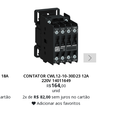
 18A
CONTATOR CWL12-10-30D23 12A
CONTATOR AU
220V 14011649
164,
R$
00
unid
cartão
2x de
R$ 82,00
sem juros no cartão
Adicionar aos favoritos
Adicio