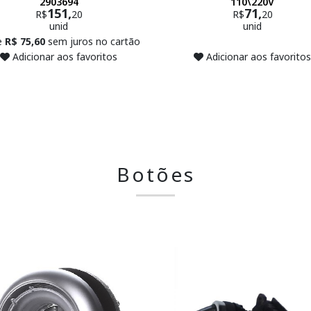
2903694
110\220V
151,
71,
R$
20
R$
20
unid
unid
e
R$ 75,60
sem juros no cartão
Adicionar aos favoritos
Adicionar aos favoritos
Botões