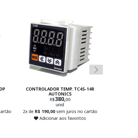
DP
CONTROLADOR TEMP. TC4S-14R
CONTROLADO
AUTONICS
N1
380,
R$
00
R
unid
cartão
2x de
R$ 190,00
sem juros no cartão
2x de
R$ 214,
Adicionar aos favoritos
Adicio