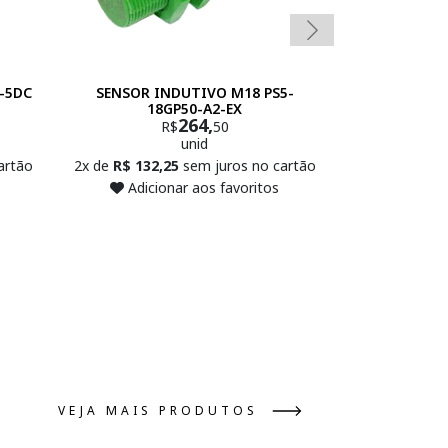
-5DC
SENSOR INDUTIVO M18 PS5-
SENSOR IN
18GP50-A2-EX
30GP
264,
R$
50
R
unid
artão
2x de
R$ 132,25
sem juros no cartão
2x de
R$ 231,
Adicionar aos favoritos
Adicio
VEJA MAIS PRODUTOS