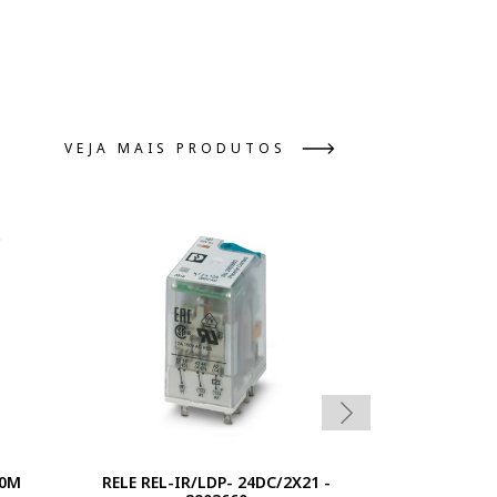
VEJA MAIS PRODUTOS
60M
RELE REL-IR/LDP- 24DC/2X21 -
RELE REL-MR-