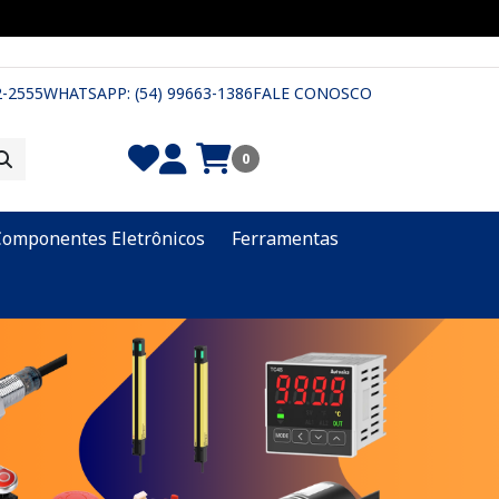
2-2555
WHATSAPP: (54) 99663-1386
FALE CONOSCO
0
Componentes Eletrônicos
Ferramentas