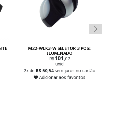
NTE
M22-WLK3-W SELETOR 3 POSI
4A7263
ILUMINADO
COMUT
101,
R$
07
R
unid
2x de
R$ 50,54
sem juros no cartão
2x de
R$ 95,0
Adicionar aos favoritos
Adicio