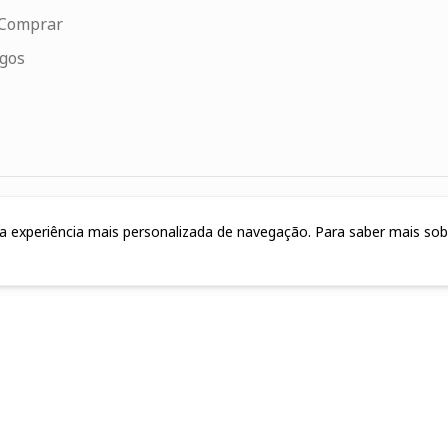
Comprar
ogos
uma experiência mais personalizada de navegação. Para saber mais so
4.080.033/0001-40