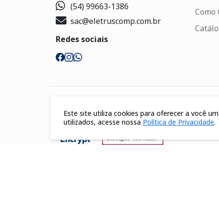
(54) 99663-1386
Como 
sac@eletruscomp.com.br
Catál
Redes sociais
Segurança
Este site utiliza cookies para oferecer a você 
utilizados, acesse nossa
Política de Privacidade
.
Formas de pagamento
Eletrus Componentes Eletrônicos - CNPJ 0