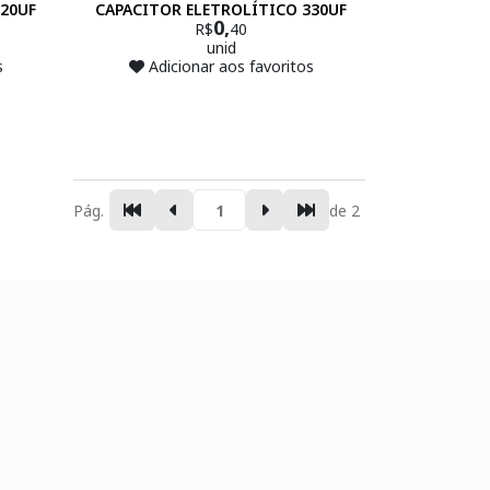
220UF
CAPACITOR ELETROLÍTICO 330UF
0,
R$
40
unid
s
Adicionar aos favoritos
Pág.
de 2