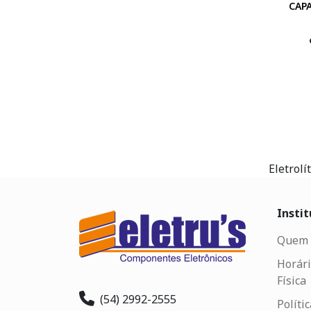
CAP
Eletrolít
Instit
Quem 
Horári
Física
(54) 2992-2555
Políti