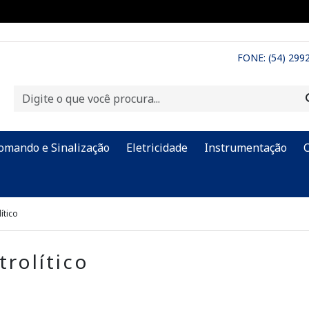
FONE: (54) 299
omando e Sinalização
Eletricidade
Instrumentação
lítico
trolítico