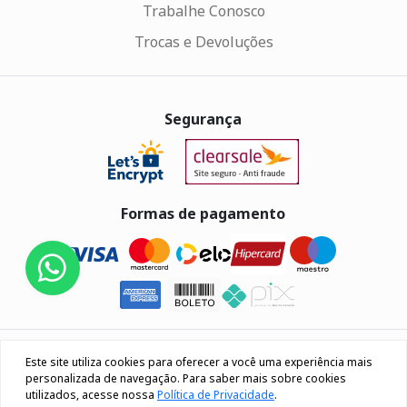
Trabalhe Conosco
Trocas e Devoluções
Segurança
Formas de pagamento
Eletrus Componentes Eletrônicos - CNPJ
Este site utiliza cookies para oferecer a você uma experiência mais
04.080.033/0001-40
personalizada de navegação. Para saber mais sobre cookies
utilizados, acesse nossa
Política de Privacidade
.
Rua Os 18 do forte, 692, Bairro Lourdes Caxias do Sul / RS