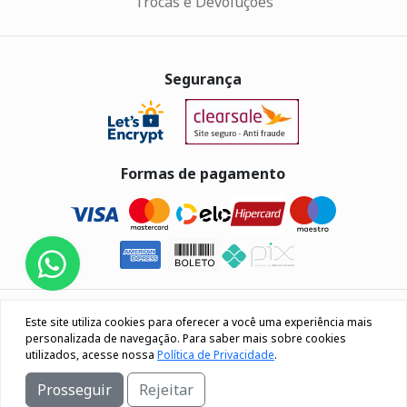
Trocas e Devoluções
Segurança
Formas de pagamento
Eletrus Componentes Eletrônicos - CNPJ
Este site utiliza cookies para oferecer a você uma experiência mais
04.080.033/0001-40
personalizada de navegação. Para saber mais sobre cookies
utilizados, acesse nossa
Política de Privacidade
.
Rua Os 18 do forte, 692, Bairro Lourdes Caxias do Sul / RS
Prosseguir
Rejeitar