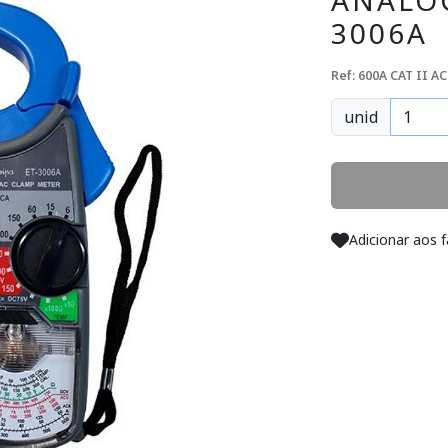
ANALOG
3006A
Ref: 600A CAT II A
unid
Adicionar aos f