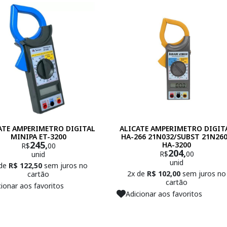
ATE AMPERIMETRO DIGITAL
ALICATE AMPERIMETRO DIGIT
MINIPA ET-3200
HA-266 21N032/SUBST 21N260
245,
HA-3200
R$
00
204,
R$
00
unid
unid
 de
R$ 122,50
sem juros no
2x de
R$ 102,00
sem juros no
cartão
cartão
cionar aos favoritos
Adicionar aos favoritos