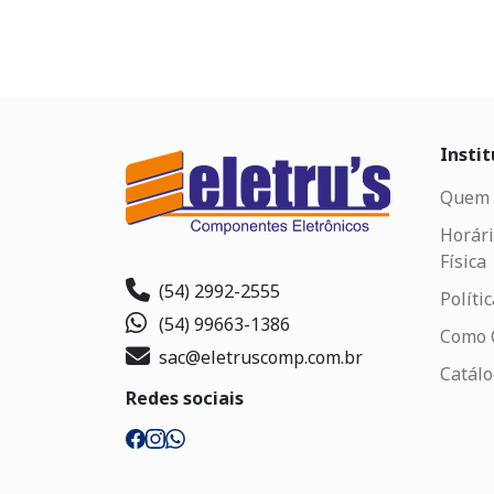
Instit
Quem 
Horári
Física
(54) 2992-2555
Políti
(54) 99663-1386
Como 
sac@eletruscomp.com.br
Catál
Redes sociais