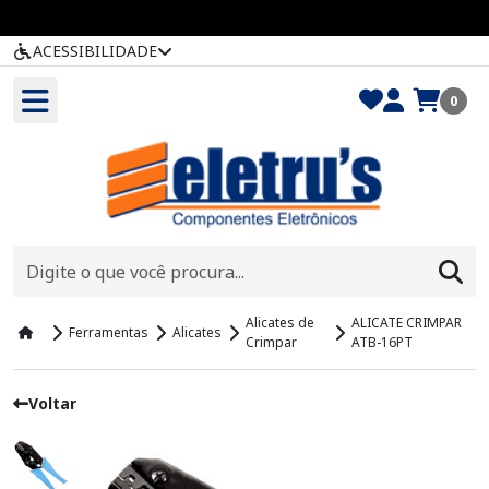
ACESSIBILIDADE
0
Alicates de
ALICATE CRIMPAR
Ferramentas
Alicates
Crimpar
ATB-16PT
Voltar