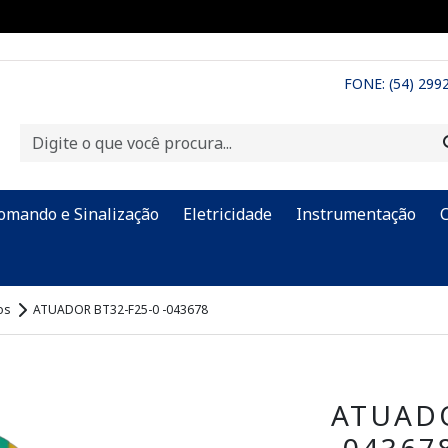
FONE: (54) 299
omando e Sinalização
Eletricidade
Instrumentação
os
ATUADOR BT32-F25-0 -043678
ATUADO