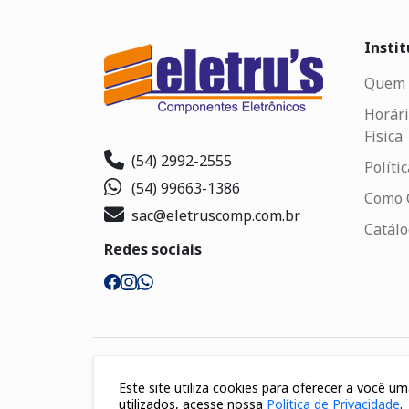
Instit
Quem 
Horári
Física
(54) 2992-2555
Políti
(54) 99663-1386
Como 
sac@eletruscomp.com.br
Catál
Redes sociais
Segurança
Este site utiliza cookies para oferecer a você 
utilizados, acesse nossa
Política de Privacidade
.