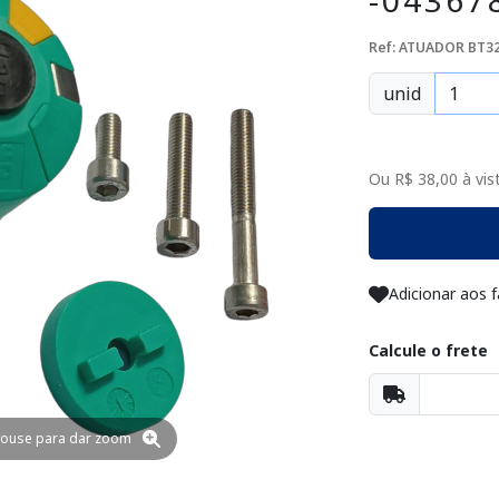
-04367
Ref: ATUADOR BT32
unid
Ou R$ 38,00 à vist
Adicionar aos f
Calcule o frete
ouse para dar zoom