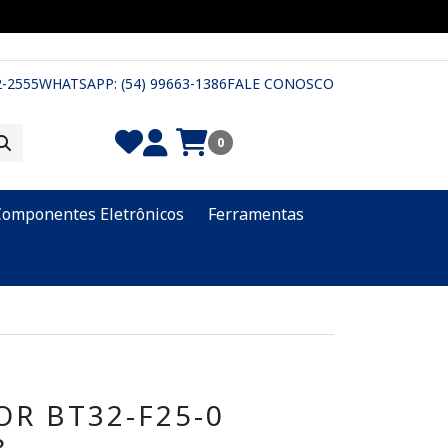
2-2555
WHATSAPP: (54) 99663-1386
FALE CONOSCO
0
Componentes Eletrônicos
Ferramentas
R BT32-F25-0