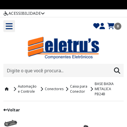
ACESSIBILIDADE
0
BASE BAIXA
Automação
Caixa para
Conectores
METALICA
e Controle
Conector
PB24B
Voltar