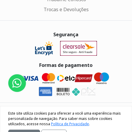
Trocas e Devoluções
Segurança
Formas de pagamento
Eletrus Componentes Eletrônicos - CNPJ
Este site utiliza cookies para oferecer a você uma experiência mais
04.080.033/0001-40
personalizada de navegação. Para saber mais sobre cookies
utilizados, acesse nossa
Política de Privacidade
.
Rua Os 18 do forte, 692, Bairro Lourdes Caxias do Sul / RS