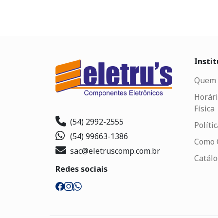
Instit
Quem 
Horári
Física
(54) 2992-2555
Políti
(54) 99663-1386
Como 
sac@eletruscomp.com.br
Catál
Redes sociais