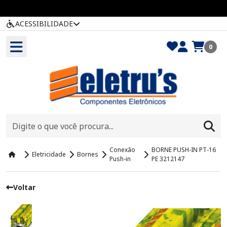
ACESSIBILIDADE
0
Conexão
BORNE PUSH-IN PT-16
Eletricidade
Bornes
Push-in
PE 3212147
Voltar