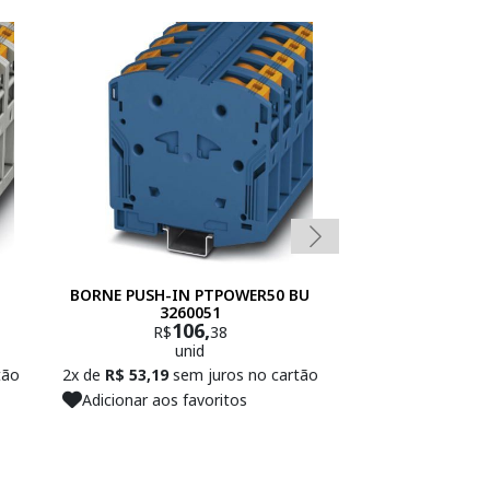
BORNE PUSH-IN PTPOWER50 BU
BORNE PUSH-
3260051
321
106,
R$
38
unid
tão
2x de
R$ 53,19
sem juros no cartão
Adicionar aos favoritos