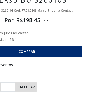
R95 BU 3260103
 3260103
Cód: 77.00.0203
Marca: Phoenix Contact
Por: R$
198
,45
unid
m juros no cartão
ta ( - 5% )
COMPRAR
avoritos
CALCULAR