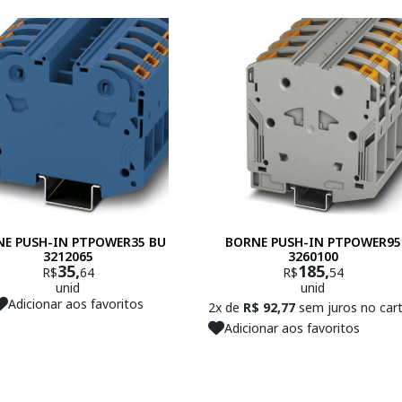
E PUSH-IN PTPOWER35 BU
BORNE PUSH-IN PTPOWER95
3212065
3260100
35,
185,
R$
64
R$
54
unid
unid
Adicionar aos favoritos
2x de
R$ 92,77
sem juros no car
Adicionar aos favoritos