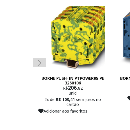
BORNE PUSH-IN PTPOWER95 PE
BORN
3260106
206,
R$
82
unid
2x de
R$ 103,41
sem juros no
cartão
Adicionar aos favoritos