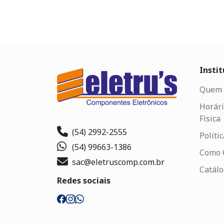
Instit
Quem 
Horári
Física
(54) 2992-2555
Políti
(54) 99663-1386
Como 
sac@eletruscomp.com.br
Catál
Redes sociais