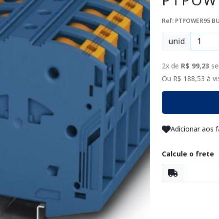
PTPOWE
Ref: PTPOWER95 BU
unid
2x de
R$ 99,23
se
Ou R$ 188,53 à vis
Adicionar aos f
Calcule o frete