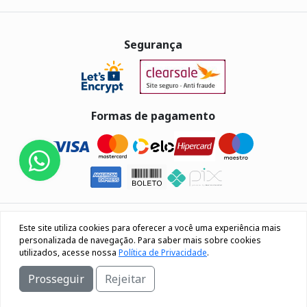
Segurança
Formas de pagamento
Eletrus Componentes Eletrônicos - CNPJ
Este site utiliza cookies para oferecer a você uma experiência mais
04.080.033/0001-40
personalizada de navegação. Para saber mais sobre cookies
utilizados, acesse nossa
Política de Privacidade
.
Rua Os 18 do forte, 692, Bairro Lourdes Caxias do Sul / RS
Prosseguir
Rejeitar