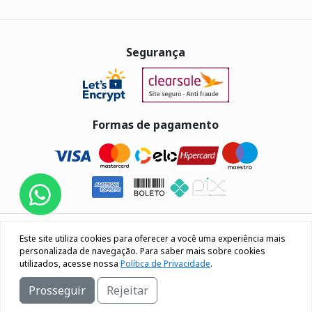
Segurança
Formas de pagamento
Eletrus Componentes Eletrônicos - CNPJ
Este site utiliza cookies para oferecer a você uma experiência mais
04.080.033/0001-40
personalizada de navegação. Para saber mais sobre cookies
utilizados, acesse nossa
Política de Privacidade
.
Rua Os 18 do forte, 692, Bairro Lourdes Caxias do Sul / RS
Prosseguir
Rejeitar