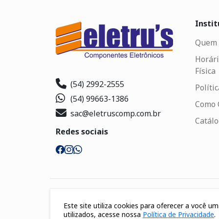
Instit
Quem 
Horári
Física
(54) 2992-2555
Políti
(54) 99663-1386
Como 
sac@eletruscomp.com.br
Catál
Redes sociais
Segurança
Este site utiliza cookies para oferecer a você 
utilizados, acesse nossa
Política de Privacidade
.