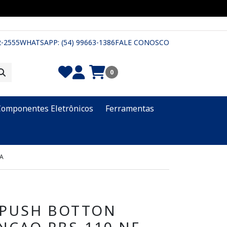
2-2555
WHATSAPP: (54) 99663-1386
FALE CONOSCO
0
Componentes Eletrônicos
Ferramentas
GA
 PUSH BOTTON