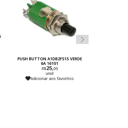
PUSH BUTTON A1DB2FS1S VERDE
CHAVE PU
6A 16101
S/RETENCA
25,
4
R$
00
R$
unid
un
Adicionar aos favoritos
Adicionar 