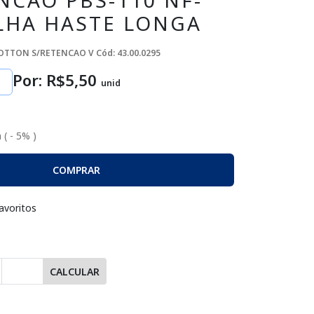
NCAO PBS-110 NF-
LHA HASTE LONGA
BOTTON S/RETENCAO V
Cód: 43.00.0295
Por: R$
5
,50
unid
 ( - 5% )
COMPRAR
avoritos
CALCULAR