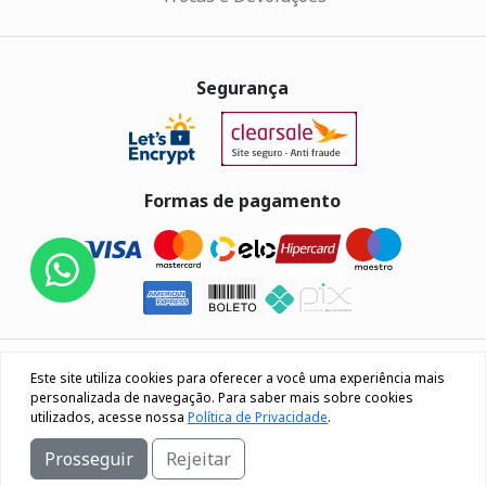
Segurança
Formas de pagamento
Eletrus Componentes Eletrônicos - CNPJ
Este site utiliza cookies para oferecer a você uma experiência mais
04.080.033/0001-40
personalizada de navegação. Para saber mais sobre cookies
utilizados, acesse nossa
Política de Privacidade
.
Rua Os 18 do forte, 692, Bairro Lourdes Caxias do Sul / RS
Prosseguir
Rejeitar