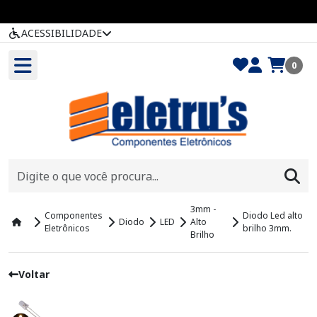
ACESSIBILIDADE
0
3mm -
Componentes
Diodo Led alto
Diodo
LED
Alto
Eletrônicos
brilho 3mm.
Brilho
Voltar