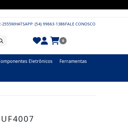
2-2555
WHATSAPP: (54) 99663-1386
FALE CONOSCO
0
Componentes Eletrônicos
Ferramentas
 UF4007