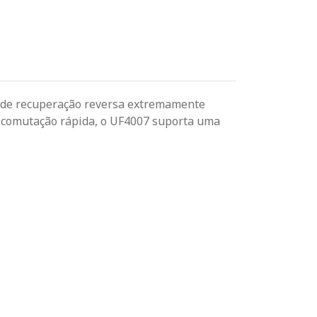
Passe o mouse para dar zoom
po de recuperação reversa extremamente
 e comutação rápida, o UF4007 suporta uma