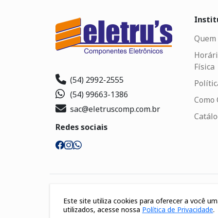
Instit
Quem 
Horári
Física
(54) 2992-2555
Políti
(54) 99663-1386
Como 
sac@eletruscomp.com.br
Catál
Redes sociais
Segurança
Este site utiliza cookies para oferecer a você 
utilizados, acesse nossa
Política de Privacidade
.