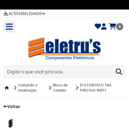
ACESSIBILIDADE
0
Comando e
Bloco de
E10 CONTATO 1NA
Sinalização
Contato
P/BOTAO 90351
Voltar