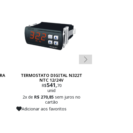
RA
TERMOSTATO DIGITAL N322T
BLOCO DE CONE
NTC 12/24V
GAUGE 
541,
4
R$
70
R$
unid
un
Adicionar 
2x de
R$ 270,85
sem juros no
cartão
Adicionar aos favoritos