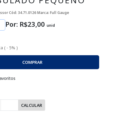
SULADO PEQUENO
essor
Cód: 34.71.0126
Marca: Full Gauge
Por: R$
23
,00
unid
a ( - 5% )
COMPRAR
avoritos
CALCULAR