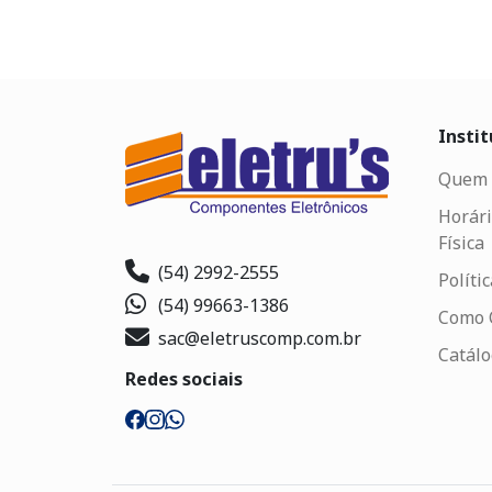
Instit
Quem 
Horári
Física
(54) 2992-2555
Políti
(54) 99663-1386
Como 
sac@eletruscomp.com.br
Catál
Redes sociais