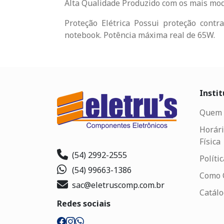
Alta Qualidade Produzido com os mais mod
Proteção Elétrica Possui proteção contr
notebook. Potência máxima real de 65W.
Instit
Quem 
Horári
Física
(54) 2992-2555
Políti
(54) 99663-1386
Como 
sac@eletruscomp.com.br
Catál
Redes sociais