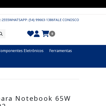
2-2555
WHATSAPP: (54) 99663-1386
FALE CONOSCO
0
Componentes Eletrônicos
Ferramentas
para Notebook 65W