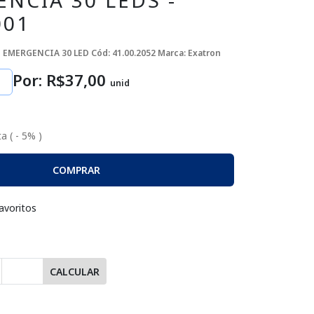
NCIA 30 LEDS -
001
E EMERGENCIA 30 LED
Cód: 41.00.2052
Marca: Exatron
Por: R$
37
,00
unid
a ( - 5% )
COMPRAR
avoritos
CALCULAR