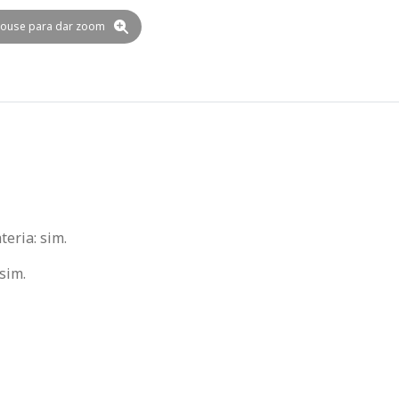
ouse para dar zoom
eria: sim.
sim.