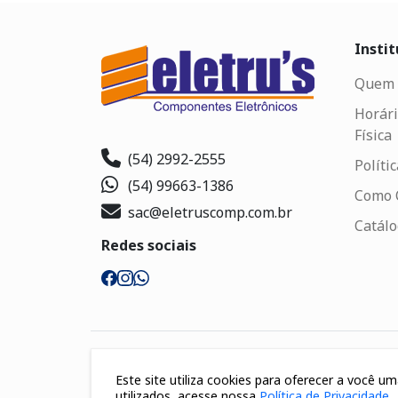
Instit
Quem 
Horári
Física
(54) 2992-2555
Políti
(54) 99663-1386
Como 
sac@eletruscomp.com.br
Catál
Redes sociais
Segurança
Este site utiliza cookies para oferecer a você 
utilizados, acesse nossa
Política de Privacidade
.