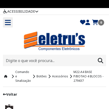
ACESSIBILIDADE
0
Comando
M22-A4 BASE
e
Botões
Acessórios
P/BOTAO 4 BLOCOS -
Sinalização
279437
Voltar