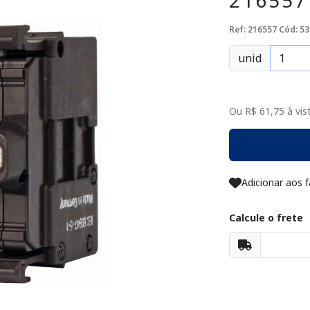
216557
Ref: 216557
Cód: 53
unid
Ou R$ 61,75 à vist
Adicionar aos f
Calcule o frete