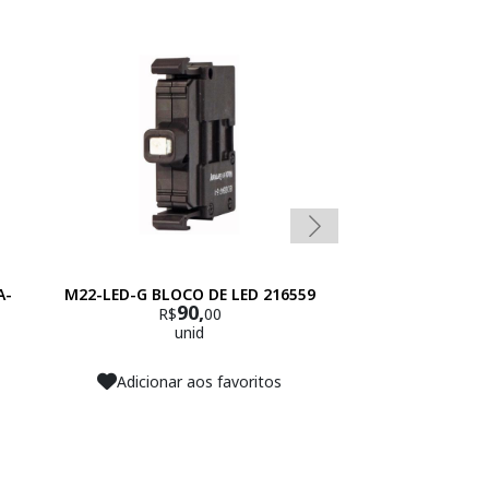
A-
M22-LED-G BLOCO DE LED 216559
M22-LED230-W
90,
216
R$
00
7
R$
unid
un
Adicionar aos favoritos
Adicionar 