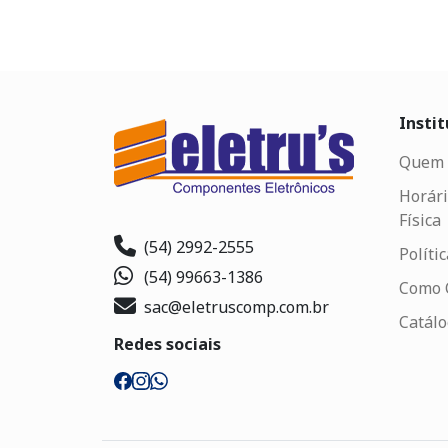
Instit
Quem 
Horári
Física
(54) 2992-2555
Políti
(54) 99663-1386
Como 
sac@eletruscomp.com.br
Catál
Redes sociais