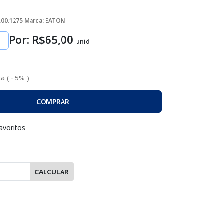
.00.1275
Marca: EATON
Por: R$
65
,00
unid
a ( - 5% )
COMPRAR
avoritos
CALCULAR