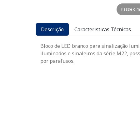
Passe o m
Descrição
Caracteristicas Técnicas
Bloco de LED branco para sinalização lum
iluminados e sinaleiros da série M22, pos
por parafusos.