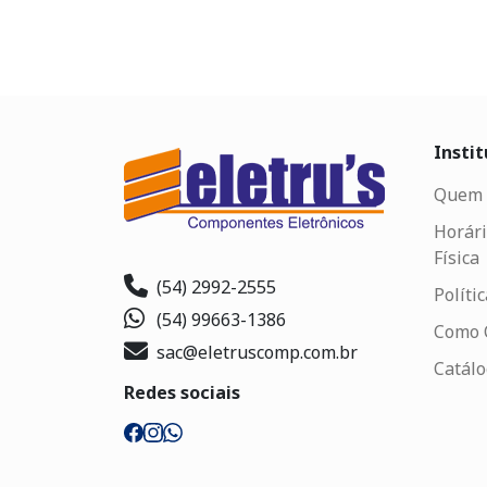
Instit
Quem 
Horári
Física
(54) 2992-2555
Políti
(54) 99663-1386
Como 
sac@eletruscomp.com.br
Catál
Redes sociais