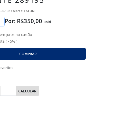
TE 289195
.00.1367
Marca: EATON
Por: R$
350
,00
unid
em juros no cartão
ta ( - 5% )
COMPRAR
avoritos
CALCULAR