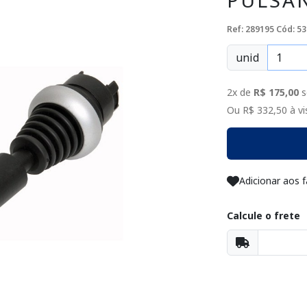
PULSAN
Ref: 289195
Cód: 53
unid
2x de
R$ 175,00
s
Ou R$ 332,50 à vis
Adicionar aos f
Calcule o frete