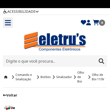
ACESSIBILIDADE
0
Olho
Comando e
Olho de
Botões
Sinalizador
de
Sinalização
Boi 110V
Boi
Voltar