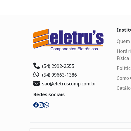
Instit
Quem 
Horári
Física
(54) 2992-2555
Políti
(54) 99663-1386
Como 
sac@eletruscomp.com.br
Catál
Redes sociais