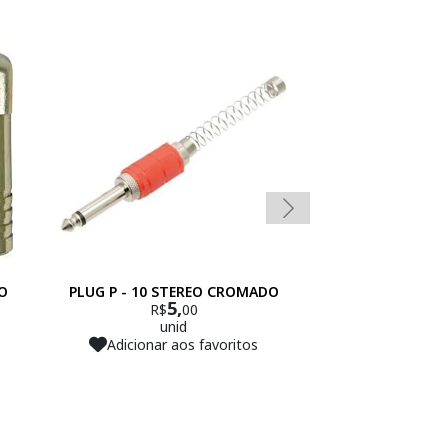
O
PLUG P - 10 STEREO CROMADO
CONECTOR P
5,
4
R$
00
R$
unid
un
Adicionar aos favoritos
Adicionar 