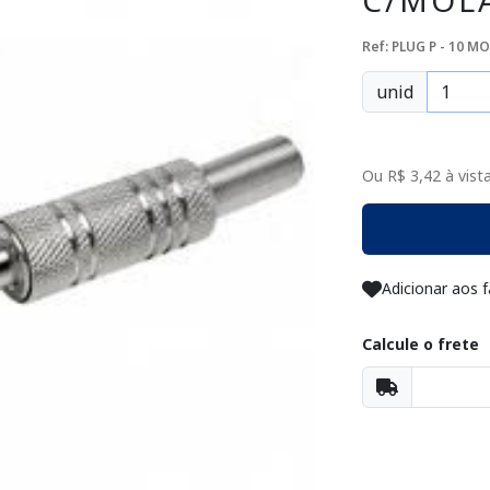
C/MOL
Ref: PLUG P - 10 
unid
Ou R$ 3,42 à vista
Adicionar aos f
Calcule o frete