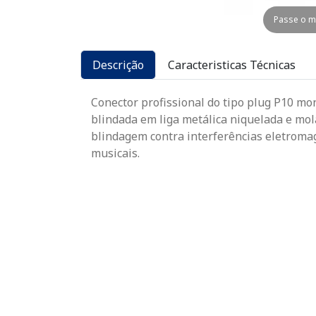
Passe o m
Descrição
Caracteristicas Técnicas
Conector profissional do tipo plug P10 mo
blindada em liga metálica niquelada e mola
blindagem contra interferências eletromag
musicais.