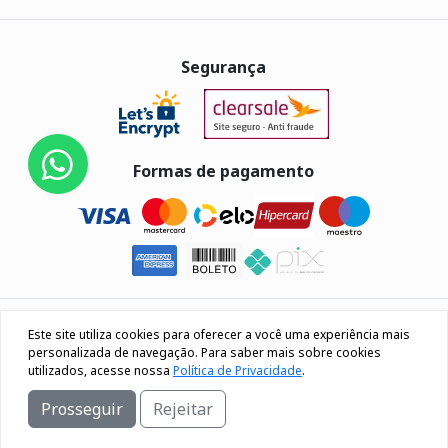
Segurança
Formas de pagamento
Eletrus Componentes Eletrônicos - CNPJ
Este site utiliza cookies para oferecer a você uma experiência mais
04.080.033/0001-40
personalizada de navegação. Para saber mais sobre cookies
utilizados, acesse nossa
Política de Privacidade
.
Rua Os 18 do forte, 692, Bairro Lourdes Caxias do Sul / RS
Prosseguir
Rejeitar