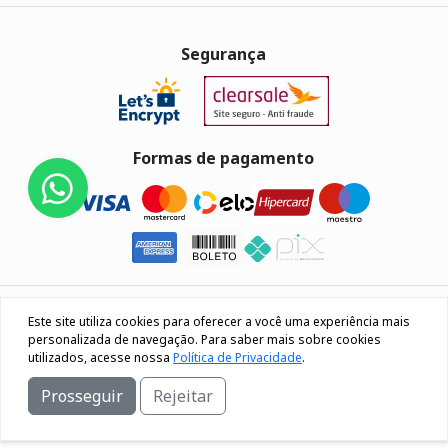
Segurança
Formas de pagamento
Eletrus Componentes Eletrônicos - CNPJ
Este site utiliza cookies para oferecer a você uma experiência mais
04.080.033/0001-40
personalizada de navegação. Para saber mais sobre cookies
utilizados, acesse nossa
Política de Privacidade
.
Rua Os 18 do forte, 692, Bairro Lourdes Caxias do Sul / RS
Prosseguir
Rejeitar