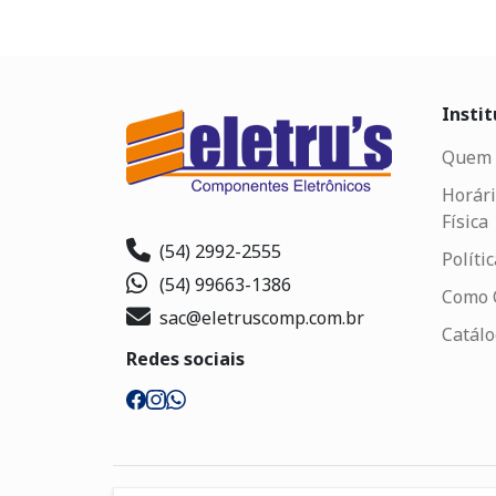
Instit
Quem 
Horári
Física
(54) 2992-2555
Políti
(54) 99663-1386
Como 
sac@eletruscomp.com.br
Catál
Redes sociais