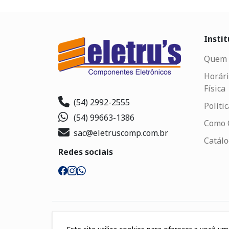
Instit
Quem 
Horári
Física
(54) 2992-2555
Políti
(54) 99663-1386
Como 
sac@eletruscomp.com.br
Catál
Redes sociais
Segurança