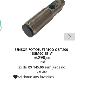
SENSOR FOTOELETRICO OBT200-
SENSOR FO
18GM60-E5-V1
BRQM400-DDTA
290,
45
R$
00
R$
unid
un
2x de
R$ 145,00
sem juros no
2x de
R$ 225,0
cartão
car
Adicionar aos favoritos
Adicionar aos f