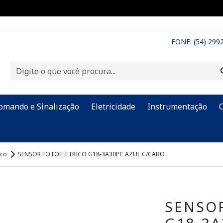
FONE: (54) 299
omando e Sinalização
Eletricidade
Instrumentação
ico
SENSOR FOTOELETRICO G18-3A30PC AZUL C/CABO
SENSO