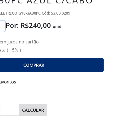
30PC AZUL C/CABO
ELETRICO G18-3A30PC
Cód: 53.00.0209
Por: R$
240
,00
unid
em juros no cartão
ta ( - 5% )
COMPRAR
avoritos
CALCULAR