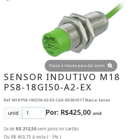
Passe o mouse para dar zoom
SENSOR INDUTIVO M18
PS8-18GI50-A2-EX
Ref: M18 PS8-18GI50-A2-EX
Cód: 60.00.0117
Marca: Sense
Por: R$
425
,00
unid
unid
2x de
R$ 212,50
sem juros no cartão
Ou R$ 403,75 à vista ( - 5% )