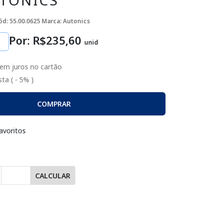
UTONICS
ód: 55.00.0625
Marca: Autonics
Por: R$
235
,60
unid
em juros no cartão
ta ( - 5% )
COMPRAR
avoritos
CALCULAR
Passe o mouse para dar zoom