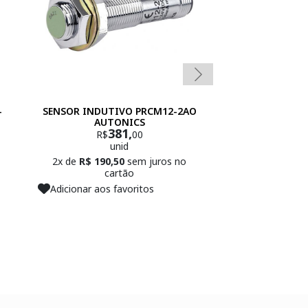
-
SENSOR INDUTIVO PRCM12-2AO
SENSOR INDUTI
AUTONICS
Z
381,
13
R$
00
R$
unid
un
2x de
R$ 190,50
sem juros no
2x de
R$ 65,00
se
cartão
Adicionar aos f
Adicionar aos favoritos