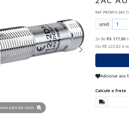
2AC A
Ref: PRCM12-2AC
C
unid
2x de
R$ 117,80
s
Ou R$ 223,82 à vis
Adicionar aos f
Calcule o frete
ouse para dar zoom