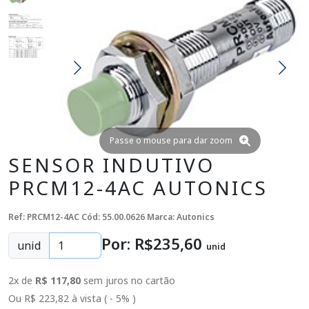
Passe o mouse para dar zoom
SENSOR INDUTIVO
PRCM12-4AC AUTONICS
Ref: PRCM12-4AC
Cód: 55.00.0626
Marca: Autonics
Por: R$
235
,60
unid
unid
2x de
R$ 117,80
sem juros no cartão
Ou R$ 223,82 à vista ( - 5% )