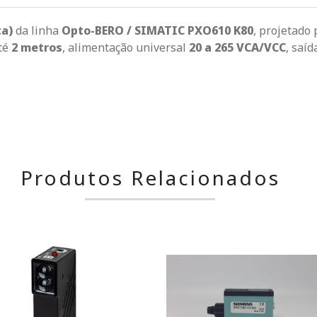
ta)
da linha
Opto-BERO / SIMATIC PXO610 K80
, projetado
até
2 metros
, alimentação universal
20 a 265 VCA/VCC
, saí
Produtos Relacionados