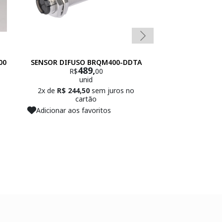
00
SENSOR DIFUSO BRQM400-DDTA
SENSOR DIFU
489,
AUTO
R$
00
unid
2x de
R$ 244,50
sem juros no
cartão
Adicionar aos favoritos