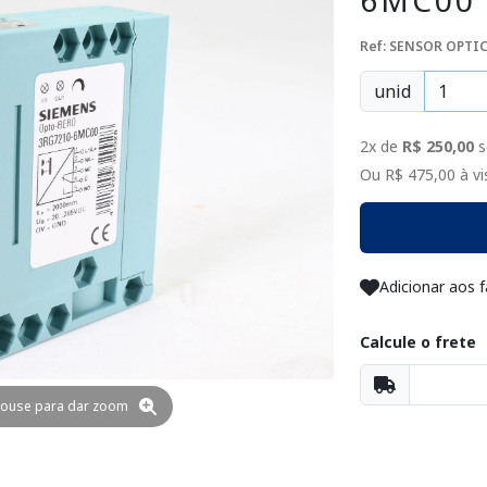
6MC00
Ref: SENSOR OPTI
unid
2x de
R$ 250,00
s
Ou R$ 475,00 à vis
Adicionar aos f
Calcule o frete
ouse para dar zoom