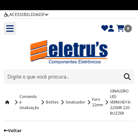
ACESSIBILIDADE
0
SINALEIRO
Comando
LED
Furo
e
Botões
Sinalizador
VERM.HD16-
22mm
Sinalização
22SMR 220
BUZZER
Voltar