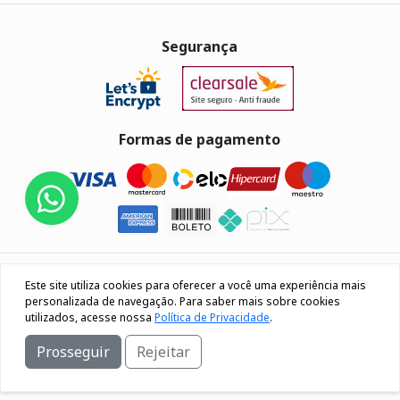
Segurança
Formas de pagamento
Eletrus Componentes Eletrônicos - CNPJ
Este site utiliza cookies para oferecer a você uma experiência mais
04.080.033/0001-40
personalizada de navegação. Para saber mais sobre cookies
utilizados, acesse nossa
Política de Privacidade
.
Rua Os 18 do forte, 692, Bairro Lourdes Caxias do Sul / RS
Prosseguir
Rejeitar