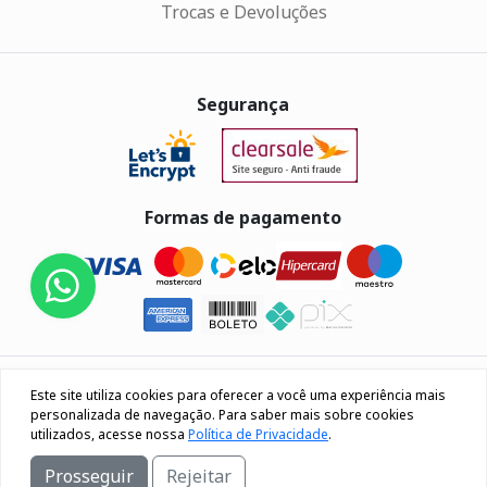
Trocas e Devoluções
Segurança
Formas de pagamento
Eletrus Componentes Eletrônicos - CNPJ
Este site utiliza cookies para oferecer a você uma experiência mais
04.080.033/0001-40
personalizada de navegação. Para saber mais sobre cookies
utilizados, acesse nossa
Política de Privacidade
.
Rua Os 18 do forte, 692, Bairro Lourdes Caxias do Sul / RS
Prosseguir
Rejeitar