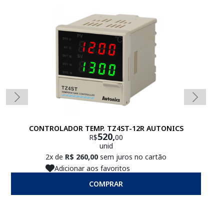
CONTROLADOR TEMP. TZ4ST-12R AUTONICS
CO
520,
R$
00
unid
2x de
R$ 260,00
sem juros no cartão
Adicionar aos favoritos
COMPRAR