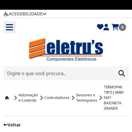
ACESSIBILIDADE
0
TERMOPAR
TIPO J 6MM
Automação
Sensores e
Controladores
5MT
e Controle
Termopares
BAIONETA
GRANDE
Voltar