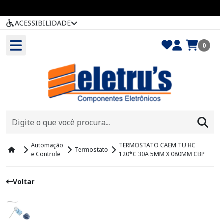
ACESSIBILIDADE
0
Automação
TERMOSTATO CAEM TU HC
Termostato
e Controle
120*C 30A 5MM X 080MM CBP
Voltar