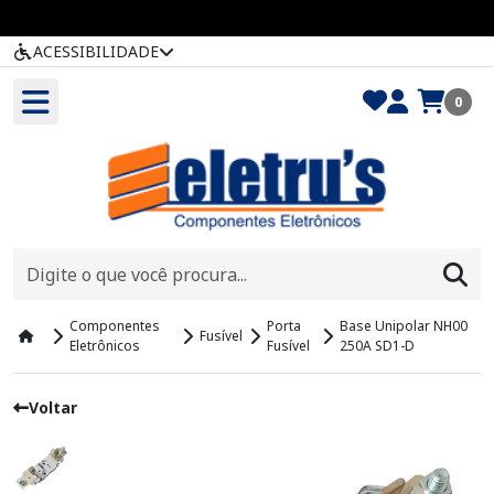
ACESSIBILIDADE
0
Componentes
Porta
Base Unipolar NH00
Fusível
Eletrônicos
Fusível
250A SD1-D
Voltar