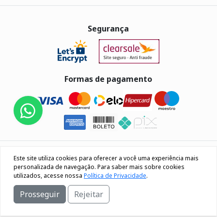
Segurança
Formas de pagamento
Eletrus Componentes Eletrônicos - CNPJ
Este site utiliza cookies para oferecer a você uma experiência mais
04.080.033/0001-40
personalizada de navegação. Para saber mais sobre cookies
utilizados, acesse nossa
Política de Privacidade
.
Rua Os 18 do forte, 692, Bairro Lourdes Caxias do Sul / RS
Prosseguir
Rejeitar