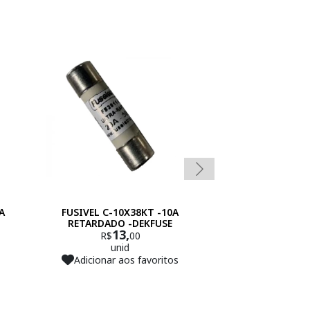
A
FUSIVEL C-10X38KT -10A
FUSIVEL C-10X3
RETARDADO -DEKFUSE
ULTRARAPI
13,
1
R$
00
R$
unid
un
Adicionar aos favoritos
Adicionar 