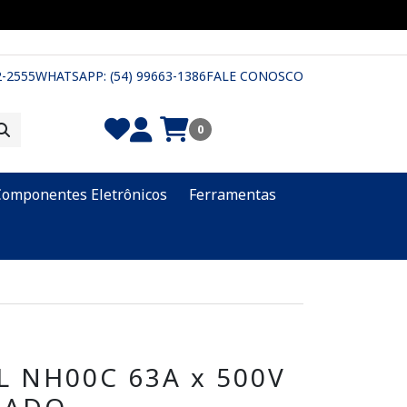
2-2555
WHATSAPP: (54) 99663-1386
FALE CONOSCO
0
Componentes Eletrônicos
Ferramentas
L NH00C 63A x 500V