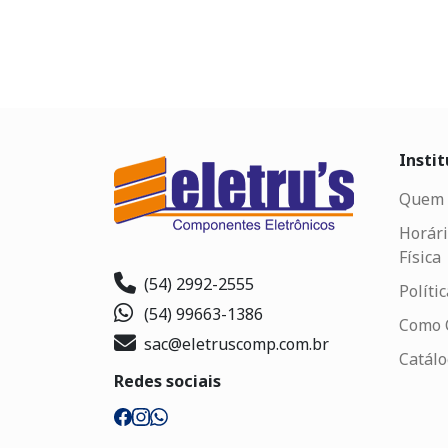
Instit
Quem 
Horári
Física
(54) 2992-2555
Políti
(54) 99663-1386
Como 
sac@eletruscomp.com.br
Catál
Redes sociais