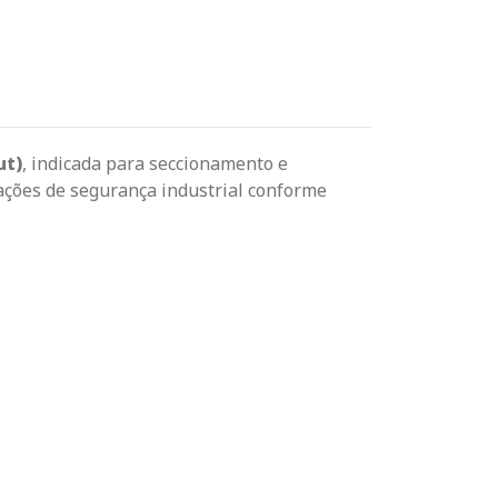
Passe o mouse para dar zoom
ut)
, indicada para seccionamento e
cações de segurança industrial conforme