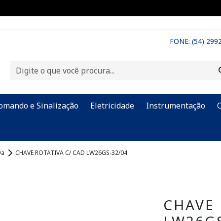
FONE: (54) 299
omando e Sinalização
Eletricidade
Instrumentação
va
CHAVE ROTATIVA C/ CAD LW26GS-32/04
CHAVE 