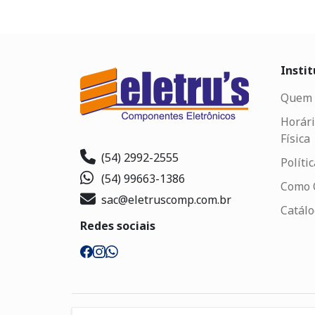
Instit
Quem 
Horári
Física
(54) 2992-2555
Políti
(54) 99663-1386
Como 
sac@eletruscomp.com.br
Catál
Redes sociais