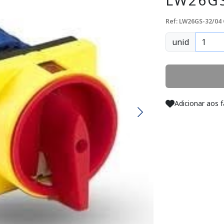
LW26GS
Ref: LW26GS-32/04
unid
Adicionar aos f