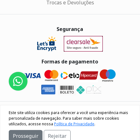
Trocas e Devoluções
Segurança
Formas de pagamento
Eletrus Componentes Eletrônicos - CNPJ
Este site utiliza cookies para oferecer a você uma experiência mais
04.080.033/0001-40
personalizada de navegação. Para saber mais sobre cookies
utilizados, acesse nossa
Política de Privacidade
.
Rua Os 18 do forte, 692, Bairro Lourdes Caxias do Sul / RS
Prosseguir
Rejeitar