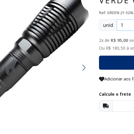
VERDE 
Ref: GREEN-JY-520L
unid
2x de
R$ 95,00
se
Ou R$ 180,50 à vis
Adicionar aos f
Calcule o frete