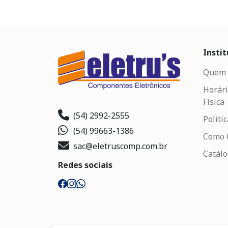
Instit
Quem 
Horári
Física
(54) 2992-2555
Políti
(54) 99663-1386
Como 
sac@eletruscomp.com.br
Catál
Redes sociais