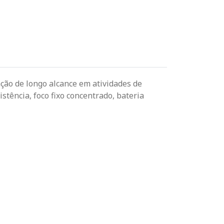
Passe o mouse para dar zoom
ação de longo alcance em atividades de
stência, foco fixo concentrado, bateria