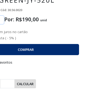
GREEN-JY-520L
Cód: 30.56.0020
Por: R$
190
,00
unid
m juros no cartão
ta ( - 5% )
COMPRAR
avoritos
CALCULAR