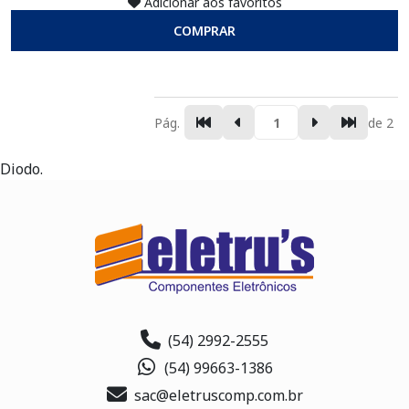
Adicionar aos favoritos
COMPRAR
Pág.
de 2
Diodo.
(54) 2992-2555
(54) 99663-1386
sac@eletruscomp.com.br