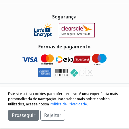
Segurança
Formas de pagamento
Eletrus Componentes Eletrônicos - CNPJ
Este site utiliza cookies para oferecer a você uma experiência mais
04.080.033/0001-40
personalizada de navegação. Para saber mais sobre cookies
utilizados, acesse nossa
Política de Privacidade
.
Rua Os 18 do forte, 692, Bairro Lourdes Caxias do Sul / RS
Prosseguir
Rejeitar