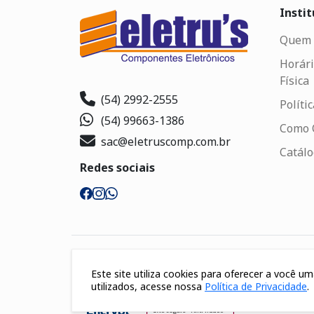
Instit
Quem 
Horári
Física
(54) 2992-2555
Políti
(54) 99663-1386
Como 
sac@eletruscomp.com.br
Catál
Redes sociais
Segurança
Este site utiliza cookies para oferecer a você 
utilizados, acesse nossa
Política de Privacidade
.