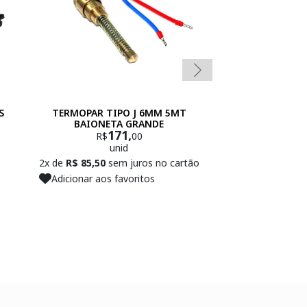
S
TERMOPAR TIPO J 6MM 5MT
TERMOPAR TIP
BAIONETA GRANDE
GRANDE 8MM
171,
13
R$
00
R$
unid
un
2x de
R$ 85,50
sem juros no cartão
2x de
R$ 67,35
se
Adicionar aos favoritos
Adicionar aos f