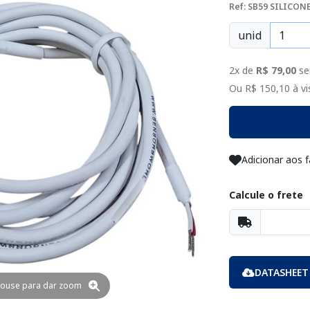
Ref: SB59 SILICON
unid
2x de
R$ 79,00
se
Ou R$ 150,10 à vis
Adicionar aos f
Calcule o frete
DATASHEET
ouse para dar zoom