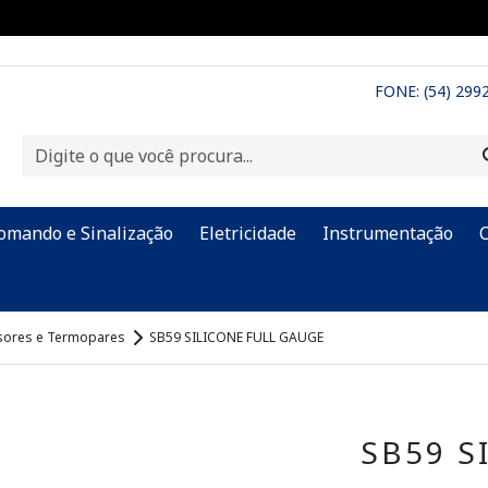
FONE: (54) 299
omando e Sinalização
Eletricidade
Instrumentação
sores e Termopares
SB59 SILICONE FULL GAUGE
SB59 S