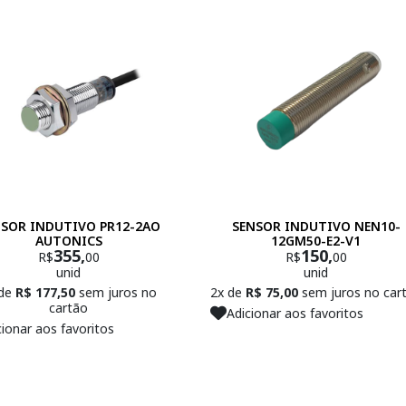
SOR INDUTIVO PR12-2AO
SENSOR INDUTIVO NEN10-
AUTONICS
12GM50-E2-V1
355,
150,
R$
00
R$
00
unid
unid
 de
R$ 177,50
sem juros no
2x de
R$ 75,00
sem juros no car
cartão
Adicionar aos favoritos
cionar aos favoritos