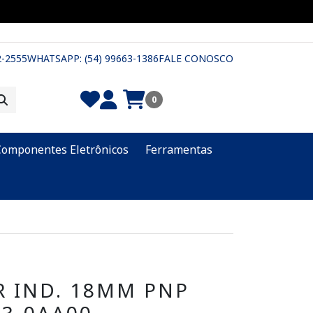
2-2555
WHATSAPP: (54) 99663-1386
FALE CONOSCO
0
Componentes Eletrônicos
Ferramentas
 IND. 18MM PNP