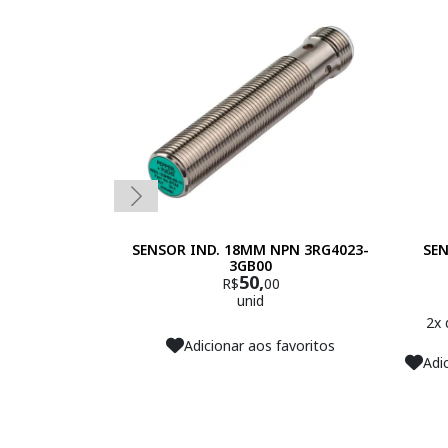
SENSOR IND. 18MM NPN 3RG4023-
SEN
3GB00
50,
R$
00
unid
2x
Adicionar aos favoritos
Adi