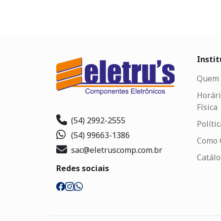
Instit
Quem 
Horári
Física
(54) 2992-2555
Políti
(54) 99663-1386
Como 
sac@eletruscomp.com.br
Catál
Redes sociais