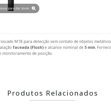
ouse para dar zoom
 roscado M18 para detecção sem contato de objetos metálico
talação
faceada (Flush)
e alcance nominal de
5 mm
. Fornec
 e monitoramento de posição.
Produtos Relacionados