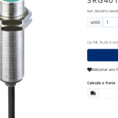
3RG401
Ref: 3RG4013-0AA0
unid
Ou R$ 76,00 à vist
Adicionar aos f
Calcule o frete