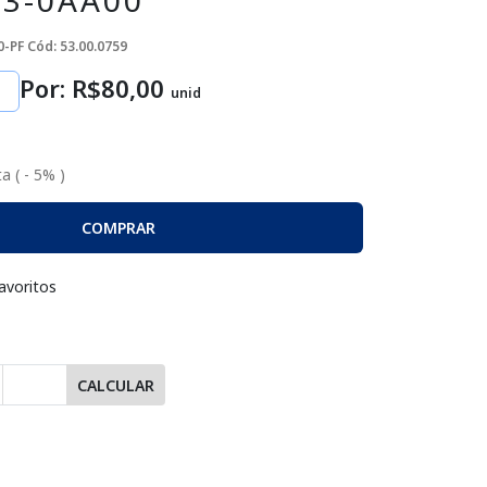
3-0AA00
0-PF
Cód: 53.00.0759
Por: R$
80
,00
unid
a ( - 5% )
COMPRAR
avoritos
CALCULAR