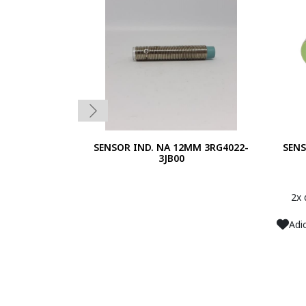
SENSOR IND. NA 12MM 3RG4022-
SENS
3JB00
2x
Adi