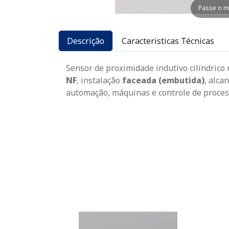
Passe o m
Descrição
Caracteristicas Técnicas
Sensor de proximidade indutivo cilíndrico
NF
, instalação
faceada (embutida)
, alca
automação, máquinas e controle de proce