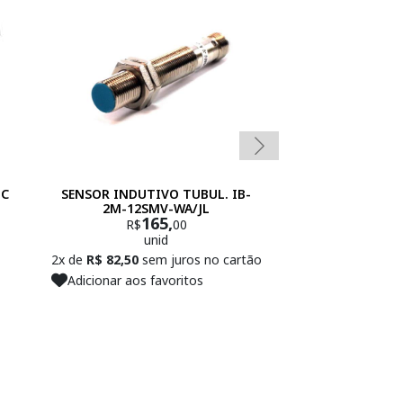
DC
SENSOR INDUTIVO TUBUL. IB-
SENSOR IND
2M-12SMV-WA/JL
12GM50-A0-
165,
R$
00
unid
2x de
R$ 82,50
sem juros no cartão
Adicionar aos favoritos