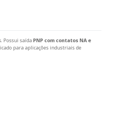
Passe o mouse para dar zoom
s. Possui saída
PNP com contatos NA e
icado para aplicações industriais de