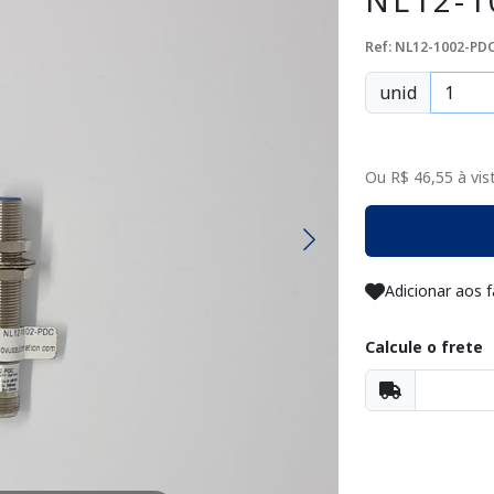
NL12-1
Ref: NL12-1002-PD
unid
Ou R$ 46,55 à vist
Adicionar aos f
Calcule o frete