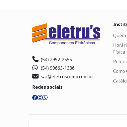
Instit
Quem 
Horári
Física
(54) 2992-2555
Políti
(54) 99663-1386
Como 
sac@eletruscomp.com.br
Catál
Redes sociais