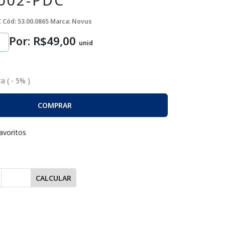
002-PDC
C
Cód: 53.00.0865
Marca: Novus
Por: R$
49
,00
unid
a ( - 5% )
COMPRAR
avoritos
CALCULAR