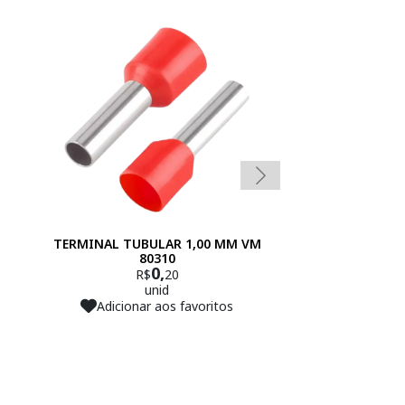
TERMINAL TUBULAR 1,00 MM VM
TERMINAL TU
80310
BRANCO 
0,
0
R$
20
R$
unid
un
Adicionar aos favoritos
Adicionar 