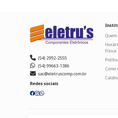
Instit
Quem 
Horári
Física
(54) 2992-2555
Políti
(54) 99663-1386
Como 
sac@eletruscomp.com.br
Catál
Redes sociais