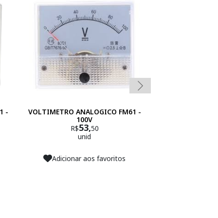
 -
VOLTIMETRO ANALOGICO FM61 -
VOLTIMETRO 
100V
VERDE 50 A 2
53,
R$
50
unid
Adicionar aos favoritos