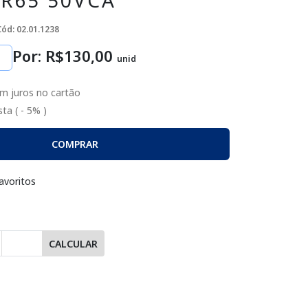
R65 50VCA
Cód: 02.01.1238
Por: R$
130
,00
unid
m juros no cartão
ta ( - 5% )
COMPRAR
avoritos
CALCULAR