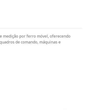
Passe o mouse para dar zoom
de medição por ferro móvel, oferecendo
s, quadros de comando, máquinas e