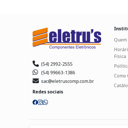
Instit
Quem 
Horári
Física
(54) 2992-2555
Políti
(54) 99663-1386
Como 
sac@eletruscomp.com.br
Catál
Redes sociais